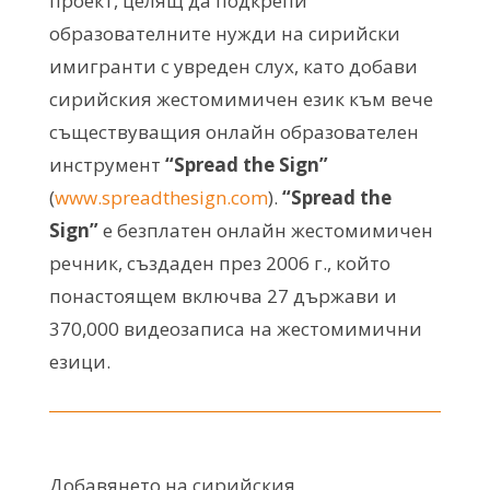
проект, целящ да подкрепи
образователните нужди на сирийски
имигранти с увреден слух, като добави
сирийския жестомимичен език към вече
съществуващия онлайн образователен
инструмент
“Spread the Sign”
(
www.spreadthesign.com
).
“Spread the
Sign”
е безплатен онлайн жестомимичен
речник, създаден през 2006 г., който
понастоящем включва 27 държави и
370,000 видеозаписа на жестомимични
езици.
Добавянето на сирийския