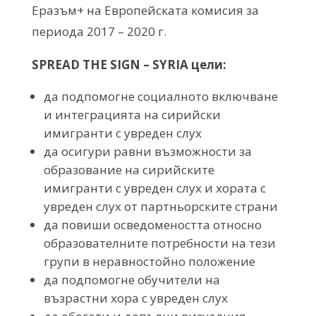
Еразъм+ на Европейската комисия за
периода 2017 – 2020 г.
SPREAD THE SIGN – SYRIA
цели
:
да подпомогне социалното включване
и интеграцията на сирийски
имигранти с увреден слух
да осигури равни възможности за
образование на сирийските
имигранти с увреден слух и хората с
увреден слух от партньорските страни
да повиши осведомеността относно
образователните потребности на тези
групи в неравностойно положение
да подпомогне обучители на
възрастни хора с увреден слух