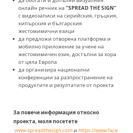
да обогати и допълни визуалния
онлайн речник на
“SPREAD THE SIGN”
с видеозаписи на сирийския, гръцкия,
кипърския и българския
жестомимични езици
да предложи отворена платформа и
мобилно приложение за учене на
жестомимичен език, достъпни за хора
от цяла Европа
да организира национални
конференции за разпространение на
продуктите и резултатите от проекта
За повече информация относно
проекта, моля посетете
www.spreadthesign.com
и
https://www.face