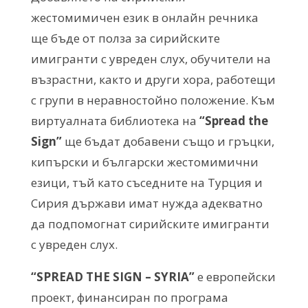
жестомимичен език в онлайн речника
ще бъде от полза за сирийските
имигранти с увреден слух, обучители на
възрастни, както и други хора, работещи
с групи в неравностойно положение. Към
виртуалната библиотека на
“Spread the
Sign”
ще бъдат добавени също и гръцки,
кипърски и български жестомимични
езици, тъй като съседните на Турция и
Сирия държави имат нужда адекватно
да подпомогнат сирийските имигранти
с увреден слух.
“
SPREAD
THE
SIGN
–
SYRIA
”
е европейски
проект, финансиран по програма