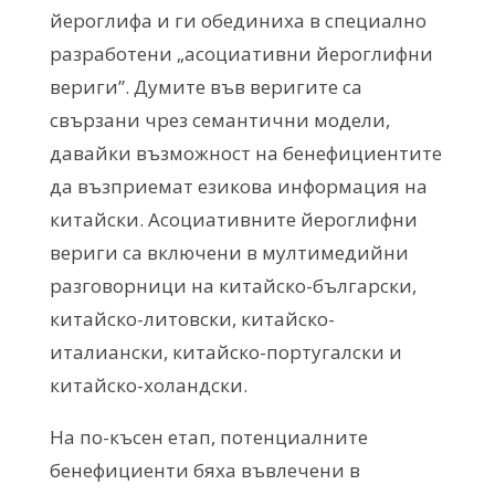
йероглифа и ги обединиха в специално
разработени „асоциативни йероглифни
вериги”. Думите във веригите са
свързани чрез семантични модели,
давайки възможност на бенефициентите
да възприемат езикова информация на
китайски. Асоциативните йероглифни
вериги са включени в мултимедийни
разговорници на китайско-български,
китайско-литовски, китайско-
италиански, китайско-португалски и
китайско-холандски.
На по-късен етап, потенциалните
бенефициенти бяха въвлечени в