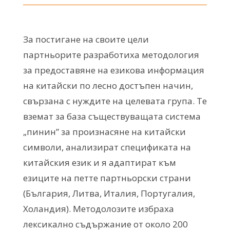
За постигане на своите цели
партньорите разработиха методология
за предоставяне на езикова информация
на китайски по лесно достъпен начин,
свързана с нуждите на целевата група. Те
вземат за база съществуващата система
„пинин” за произнасяне на китайски
символи, анализират спецификата на
китайския език и я адаптират към
езиците на петте партньорски страни
(България, Литва, Италия, Португалия,
Холандия). Методолозите избраха
лексикално съдържание от около 200